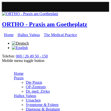
Navbar items
Direkt zum Inhalt
ORTHO - Praxis am Goetheplatz
Home
Hallux Valgus
The Medical Practice
Hauptmenü
Telefon:
069 / 26 49 50 - 150
Mobile menu toggle button
Home
Praxis
Die Praxis
OP-Zentrum
Dr. med. Zivko
Hallux Valgus
Ursachen
Symptome & Folgen
Diagnose & Beratung