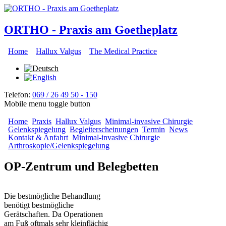
Direkt zum Inhalt
ORTHO - Praxis am Goetheplatz
Home
Hallux Valgus
The Medical Practice
Hauptmenü
Telefon:
069 / 26 49 50 - 150
Mobile menu toggle button
Home
Praxis
Hallux Valgus
Minimal-invasive Chirurgie
Gelenkspiegelung
Begleiterscheinungen
Termin
News
Kontakt & Anfahrt
Minimal-invasive Chirurgie
Arthroskopie/Gelenkspiegelung
OP-Zentrum und Belegbetten
Die bestmögliche Behandlung
benötigt bestmögliche
Gerätschaften. Da Operationen
am Fuß oftmals sehr kleinflächig