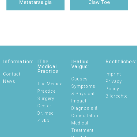
Metatarsalgia
Claw Toe
Information:
IThe
IHallux
Rechtliches:
Medical
Valgus:
Practice:
Contact
Imprint
Causes
News
Privacy
The Medical
Symptoms
Policy
Practice
& Physical
Bildrechte
Surgery
Impact
Center
Diagnosis &
Dr. med
Consultation
Zivko
Medical
Treatment